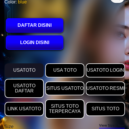
Color:
blue
DAFTAR DISINI
LOGIN DISINI
Style
USATOTO
USA TOTO
USATOTO LOGIN
USATOTO
SITUS USATOTO
USATOTO RESMI
DAFTAR
SITUS TOTO
LINK USATOTO
SITUS TOTO
TERPERCAYA
View Size Chart
Size